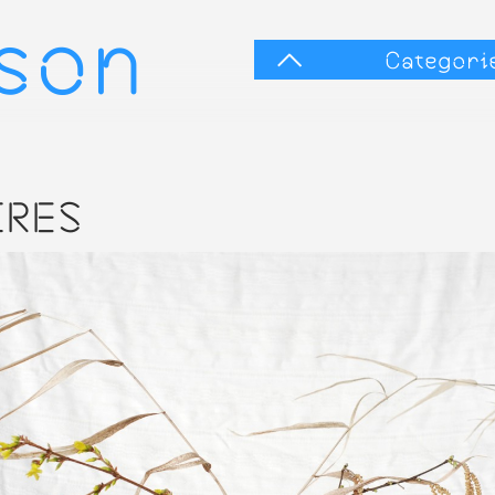
sson
Categori
IRES