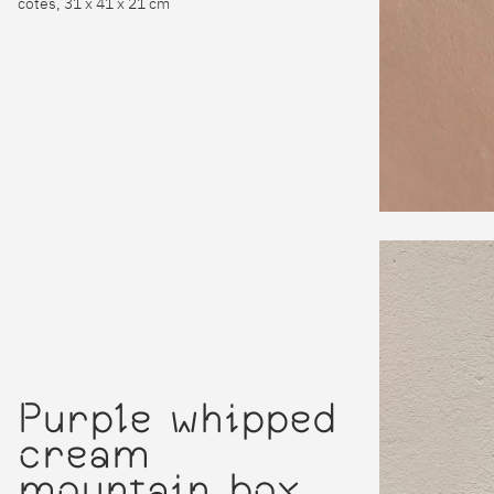
cotés, 31 x 41 x 21 cm
Purple whipped
cream
mountain box,